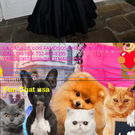
LA CASA DE LOS FAMOSOS THIS WEBSITE FOR SALE
CALL OR TEX 732-484-3395
TAGSPORTASSN@HOTMAIL.COM
▼
Fun Chat usa